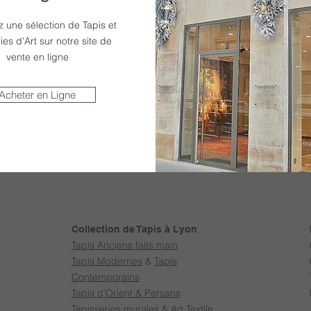
 une sélection de Tapis et
ies d'Art sur notre site de
vente en ligne
Acheter en Ligne
Collection de Tapis à Lyon
Tapis Anciens faits main
Tapis Modernes
&
Tapis
Contemporains
Tapis d'Orient & Persans
Tapisseries murales & Art Textile