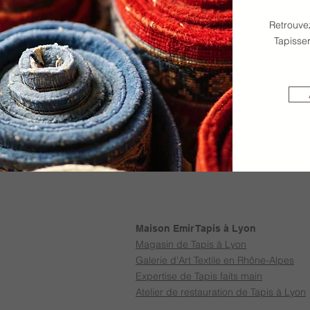
Retrouvez
Tapisser
Maison Emir Tapis à Lyon
Magasin de Tapis à Lyon
Galerie d'Art Textile en Rhône-Alpes
Expertise de Tapis faits main
Atelier de restauration de Tapis à Lyon