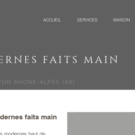
ACCUEIL
SERVICES
MAISON
ERNES FAITS MAIN
YON RHONE-ALPES (69)
dernes faits main
is modernes haut de