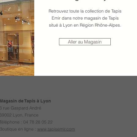
Retrouvez toute la collection de Tapis
Emir dans notre magasin de Tapis
situé à Lyon en Région Rhône-Alpes.
Aller au Magasin
Magasin de Tapis à Lyon
6 rue Gaspard André
69002 Lyon, France
Téléphone : 04 78 28 05 22
Boutique en ligne :
www.tapisemir.com