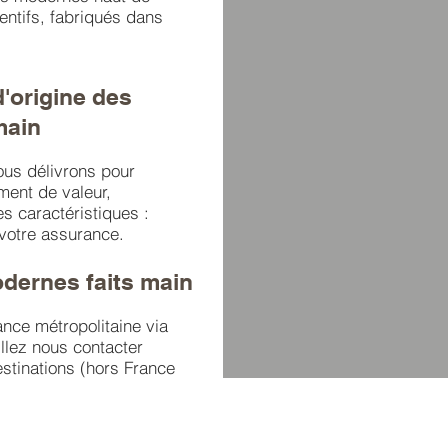
ntifs, fabriqués dans
d'origine des
main
nous délivrons pour
ment de valeur,
es caractéristiques :
 votre assurance.
odernes faits main
rance métropolitaine via
illez nous contacter
estinations (hors France