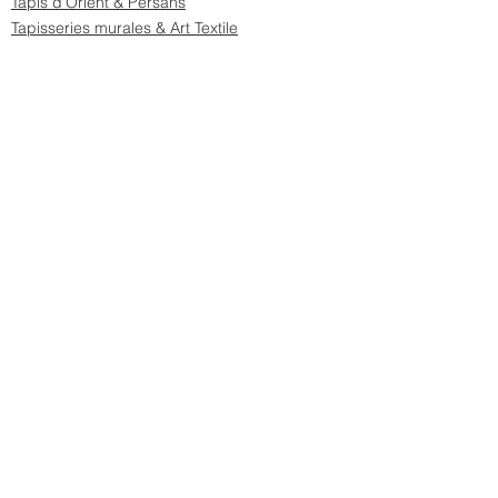
Tapis d'Orient & Persans
Tapisseries murales & Art Textile
CARPET HOUSE LYON
Magasin de Tapis à Lyon
6 rue Gaspard André
69002 Lyon, France
Téléphone :
04 78 28 05 22
Boutique en ligne :
www.tapisemir.com
Mentions légales
Politique en matière de cookies
Politique de confidentialité