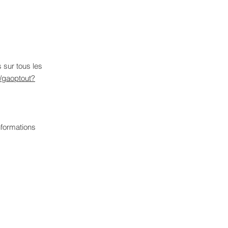
 sur tous les
e/gaoptout?
nformations