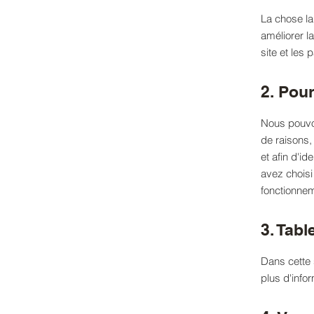
La chose la
améliorer l
site et les 
2. Pou
Nous pouvon
de raisons,
et afin d'id
avez choisi 
fonctionneme
3. Tabl
Dans cette 
plus d'info