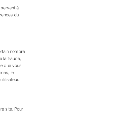
 servent à
érences du
ertain nombre
e la fraude,
vice que vous
nces, le
tilisateur.
re site. Pour