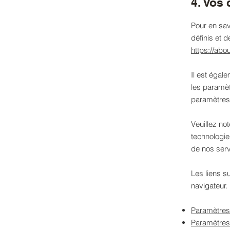
4. Vos 
Pour en sav
définis et 
https://abo
Il est égal
les paramè
paramètres
Veuillez no
technologie
de nos serv
Les liens su
navigateur.
Paramètres
Paramètres 